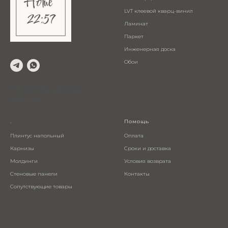
LVT клеевой кварц-винил
Ламинат
Паркет
Инженерная доска
Обои
© 2024 Салон напольных
покрытий
.
Помощь
Плинтус напольный
Оплата
Карнизы
Сроки и доставка
Молдинги
Условия возврата
Стеновые панели
Контакты
Сопутствующие товары