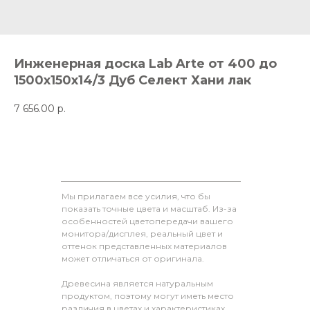
Инженерная доска Lab Arte от 400 до
1500х150х14/3 Дуб Селект Хани лак
7 656.00
р.
Мы прилагаем все усилия, что бы
показать точные цвета и масштаб. Из-за
особенностей цветопередачи вашего
монитора/дисплея, реальный цвет и
оттенок представленных материалов
может отличаться от оригинала.
Древесина является натуральным
продуктом, поэтому могут иметь место
различия в цветах и характеристиках,