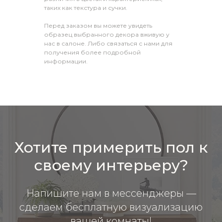
таких как текстура и сучки.
Перед заказом вы можете увидеть
образец выбранного декора вживую у
нас в салоне. Либо связаться с нами для
получения более подробной
информации.
Хотите примерить пол к
своему интерьеру?
Напишите нам в мессенджеры —
сделаем бесплатную визуализацию
вашей комнаты!