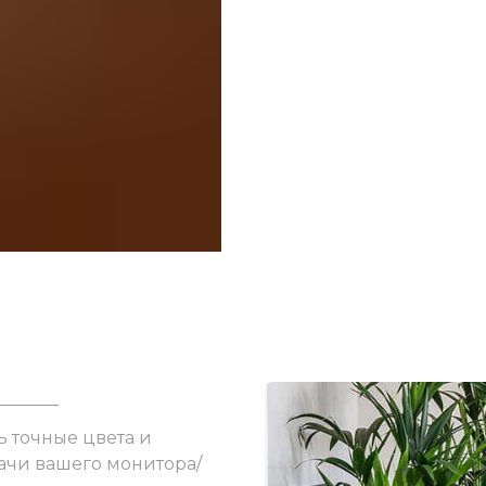
ь точные цвета и
ачи вашего монитора/