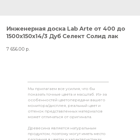
Инженерная доска Lab Arte от 400 до
1500х150х14/3 Дуб Селект Солид лак
7 656.00
р.
Мы прилагаем все усилия, что бы
показать точные цвета и масштаб. Из-за
особенностей цветопередачи вашего
монитора/дисплея, реальный цвет и
оттенок представленных материалов
может отличаться от оригинала.
Древесина является натуральным
продуктом, поэтому могут иметь место
различия в цветах и характеристиках,