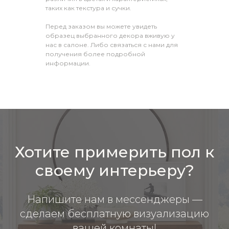
таких как текстура и сучки.
Перед заказом вы можете увидеть
образец выбранного декора вживую у
нас в салоне. Либо связаться с нами для
получения более подробной
информации.
Хотите примерить пол к
своему интерьеру?
Напишите нам в мессенджеры —
сделаем бесплатную визуализацию
вашей комнаты!