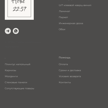
LVT клеевой кварц-винил
Ламинат
Паркет
Инженерная доска
Обои
© 2024 Салон напольных
покрытий
.
Помощь
Плинтус напольный
Оплата
Карнизы
Сроки и доставка
Молдинги
Условия возврата
Стеновые панели
Контакты
Сопутствующие товары