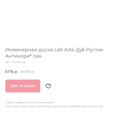
Инженерная доска Lab Arte Дуб Рустик
Антинори* лак
SKU: 700.954.29
5176
р.
6079
р.
Out of stock
Товар продается кратно упаковкам.
При подготовке счета менеджер просчитает необходимое количество.