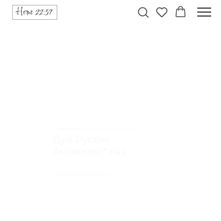
Инженерная доска Lab Arte
Дуб Рустик
Антинори* лак
400-1500х150х15/3 мм