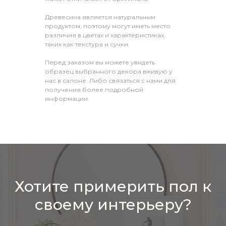
Древесина является натуральным
продуктом, поэтому могут иметь место
различия в цветах и характеристиках,
таких как текстура и сучки.
Перед заказом вы можете увидеть
образец выбранного декора вживую у
нас в салоне. Либо связаться с нами для
получения более подробной
информации.
Хотите примерить пол к
своему интерьеру?