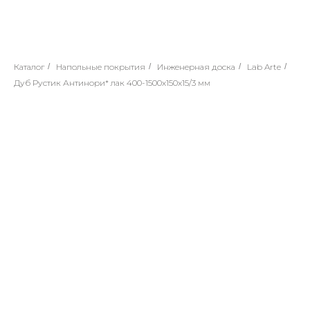
Каталог
/
Напольные покрытия
/
Инженерная доска
/
Lab Arte
/
Дуб Рустик Антинори* лак 400-1500х150х15/3 мм