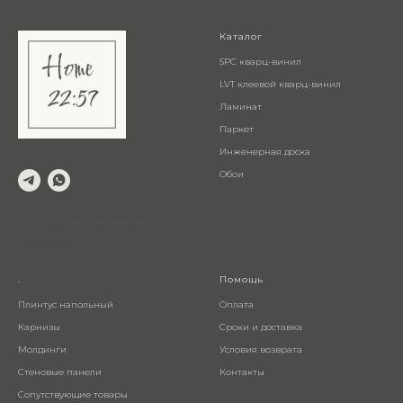
Каталог
SPC кварц-винил
LVT клеевой кварц-винил
Ламинат
Паркет
Инженерная доска
Обои
© 2024 Салон напольных
покрытий
.
Помощь
Плинтус напольный
Оплата
Карнизы
Сроки и доставка
Молдинги
Условия возврата
Стеновые панели
Контакты
Сопутствующие товары