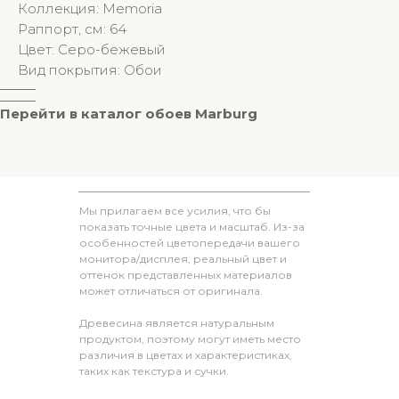
Коллекция: Memoria
Раппорт, см: 64
Цвет: Серо-бежевый
Вид покрытия: Обои
________
________
Перейти в к
аталог обоев M
arburg
Мы прилагаем все усилия, что бы
показать точные цвета и масштаб. Из-за
особенностей цветопередачи вашего
монитора/дисплея, реальный цвет и
оттенок представленных материалов
может отличаться от оригинала.
Древесина является натуральным
продуктом, поэтому могут иметь место
различия в цветах и характеристиках,
таких как текстура и сучки.