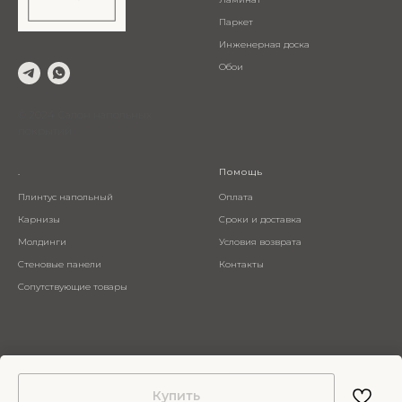
Паркет
Инженерная доска
Обои
© 2024 Салон напольных
покрытий
.
Помощь
Плинтус напольный
Оплата
Карнизы
Сроки и доставка
Молдинги
Условия возврата
Стеновые панели
Контакты
Сопутствующие товары
Купить