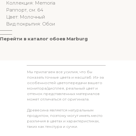
Коллекция: Memoria
Раппорт, см: 64
Цвет: Молочный
Вид покрытия: Обои
________
________
Перейти в к
аталог обоев M
arburg
Мы прилагаем все усилия, что бы
показать точные цвета и масштаб. Из-за
особенностей цветопередачи вашего
монитора/дисплея, реальный цвет и
оттенок представленных материалов
может отличаться от оригинала.
Древесина является натуральным
продуктом, поэтому могут иметь место
различия в цветах и характеристиках,
таких как текстура и сучки.