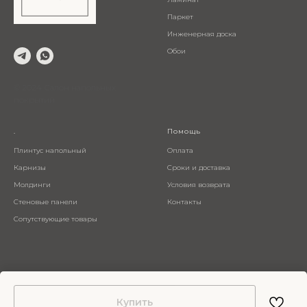
Паркет
Инженерная доска
Обои
© 2024 Салон напольных
покрытий
.
Помощь
Плинтус напольный
Оплата
Карнизы
Сроки и доставка
Молдинги
Условия возврата
Стеновые панели
Контакты
Сопутствующие товары
Купить