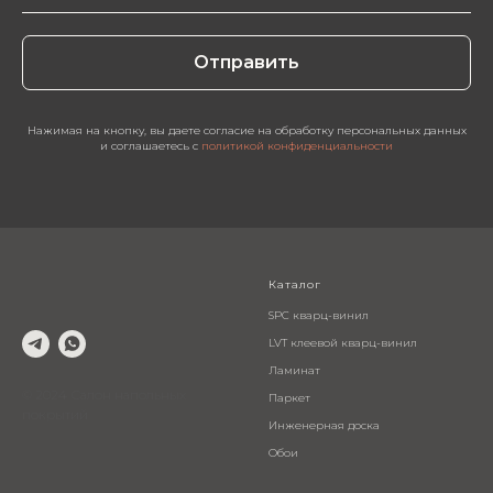
Отправить
Нажимая на кнопку, вы даете согласие на обработку персональных данных
и соглашаетесь c
политикой конфиденциальности
Каталог
SPC кварц-винил
LVT клеевой кварц-винил
Ламинат
© 2024 Салон напольных
Паркет
покрытий
Инженерная доска
Обои