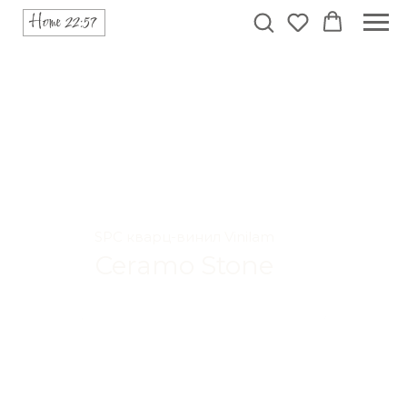
SPC кварц-винил Vinilam
Ceramo Stone