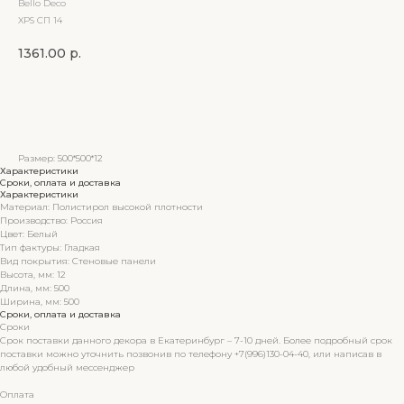
Bello Deco
XPS СП 14
1361.00
р.
Купить
Размер: 500*500*12
Характеристики
Сроки, оплата и доставка
Характеристики
Материал: Полистирол высокой плотности
Производство: Россия
Цвет: Белый
Тип фактуры: Гладкая
Вид покрытия: Стеновые панели
Высота, мм: 12
Длина, мм: 500
Ширина, мм: 500
Сроки, оплата и доставка
Сроки
Срок поставки данного декора в Екатеринбург – 7-10 дней. Более подробный срок
поставки можно уточнить позвонив по телефону +7(996)130-04-40, или написав в
любой удобный мессенджер
Оплата