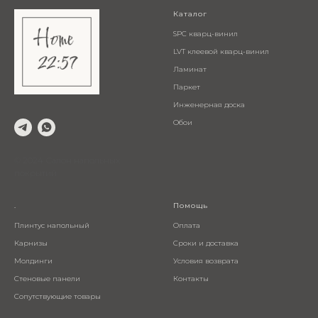
Каталог
SPC кварц-винил
LVT клеевой кварц-винил
Ламинат
Паркет
Инженерная доска
Обои
© 2024 Салон напольных
покрытий
.
Помощь
Плинтус напольный
Оплата
Карнизы
Сроки и доставка
Молдинги
Условия возврата
Стеновые панели
Контакты
Сопутствующие товары