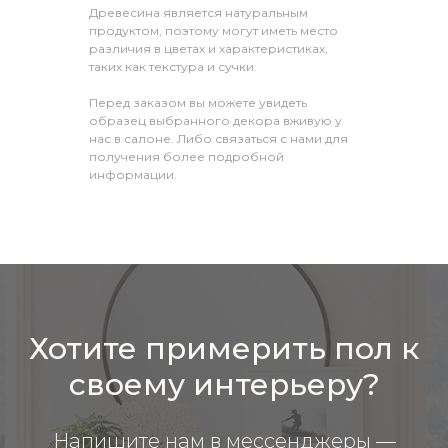
Древесина является натуральным
продуктом, поэтому могут иметь место
различия в цветах и характеристиках,
таких как текстура и сучки.
Перед заказом вы можете увидеть
образец выбранного декора вживую у
нас в салоне. Либо связаться с нами для
получения более подробной
информации.
Хотите примерить пол к
своему интерьеру?
Напишите нам в мессенджеры —