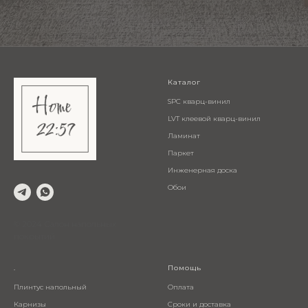
Каталог
SPC кварц-винил
LVT клеевой кварц-винил
Ламинат
Паркет
Инженерная доска
Обои
© 2024 Салон напольных
покрытий
.
Помощь
Плинтус напольный
Оплата
Карнизы
Сроки и доставка