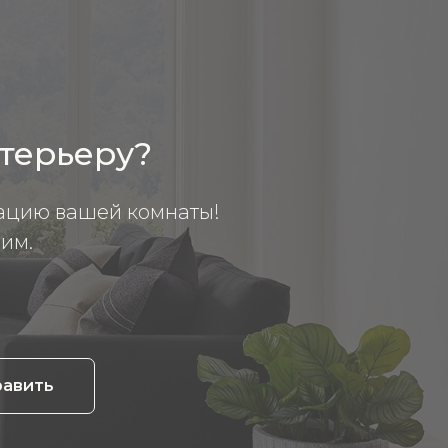
нтерьеру?
ацию вашей комнаты!
им.
равить