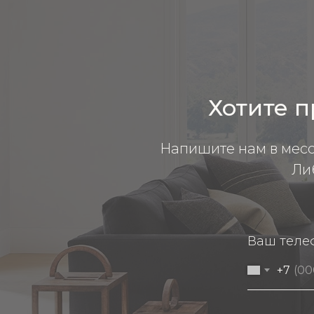
Хотите п
Напишите нам в мес
Ли
Ваш теле
+7