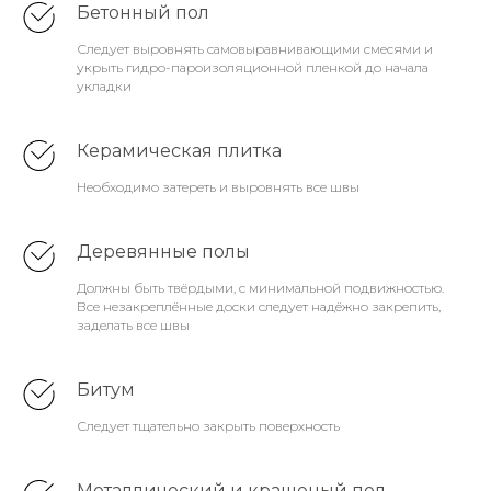
Бетонный пол
Следует выровнять самовыравнивающими смесями и
укрыть гидро-пароизоляционной пленкой до начала
укладки
Керамическая плитка
Необходимо затереть и выровнять все швы
Деревянные полы
Должны быть твёрдыми, с минимальной подвижностью.
Все незакреплённые доски следует надёжно закрепить,
заделать все швы
Битум
Следует тщательно закрыть поверхность
Металлический и крашеный пол