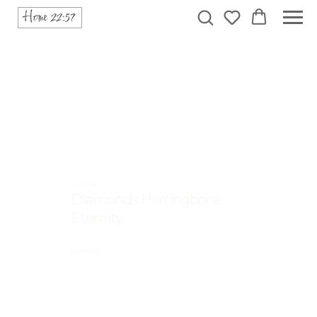
Calitex
Diamonds Herringbone
Eternity
DM403