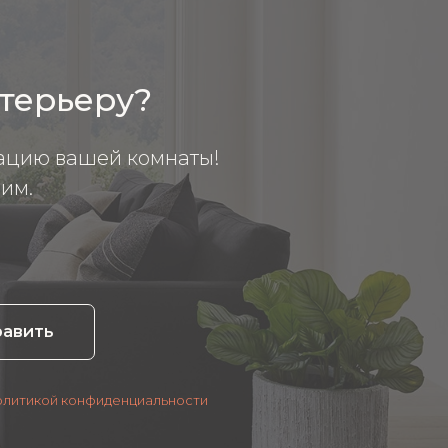
нтерьеру?
ацию вашей комнаты!
им.
равить
олитикой конфиденциальности