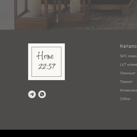
Катало
SPC ква
LVT клее
Ламинат
Паркет
Инженер
Обои
© 2024 Салон напольных покрытий