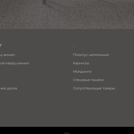
г
.
рц-винил
Плинтус напольный
вой кварц-винил
Карнизы
Молдинги
Стеновые панели
ная доска
Сопутствующие товары